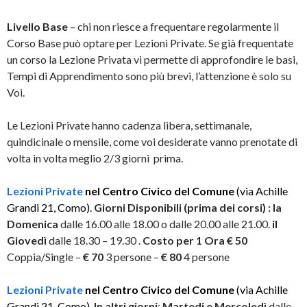
Livello Base
– chi non riesce a frequentare regolarmente il
Corso Base può optare per Lezioni Private. Se già frequentate
un corso la Lezione Privata vi permette di approfondire le basi,
Tempi di Apprendimento sono più brevi, l’attenzione è solo su
Voi.
Le Lezioni Private hanno cadenza libera, settimanale,
quindicinale o mensile, come voi desiderate vanno prenotate di
volta in volta meglio 2/3 giorni prima.
Lezioni Private
nel Centro Civico del Comune
(via Achille
Grandi 21, Como).
Giorni Disponibili (prima dei corsi) : la
Domenica
dalle 16.00 alle 18.00 o dalle 20.00 alle 21.00.
il
Giovedì
dalle 18.30 – 19.30 .
Costo per 1 Ora € 50
Coppia/Single –
€ 70
3 persone –
€ 80
4 persone
Lezioni Private
nel Centro Civico del Comune
(via Achille
Grandi 21, Como).
In altri giorni
:
Martedi e Mercoledì
dalle