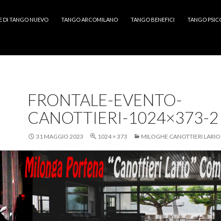
E DI TANGO NUEVO
TANGO ARCOMILANO
TANGO BENEFICI
TANGO PSIC
FRONTALE-EVENTO-
CANOTTIERI-1024×373-2
31 MAGGIO 2023
1024 × 373
MILOGHE CANOTTIERI LARIO