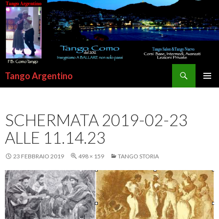
Cerca
Tango Argentino
VAI
MENU
AL
PRINCI
CONTENUTO
SCHERMATA 2019-02-23
ALLE 11.14.23
23 FEBBRAIO 2019
498 × 159
TANGO STORIA