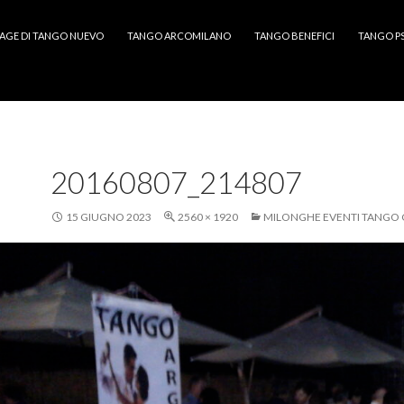
AGE DI TANGO NUEVO
TANGO ARCOMILANO
TANGO BENEFICI
TANGO P
20160807_214807
15 GIUGNO 2023
2560 × 1920
MILONGHE EVENTI TANGO